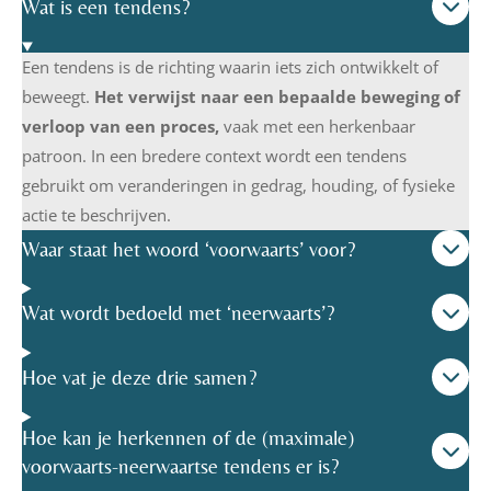
Wat is een tendens?
Een tendens is de richting waarin iets zich ontwikkelt of
beweegt.
Het verwijst naar een bepaalde beweging of
verloop van een proces,
vaak met een herkenbaar
patroon. In een bredere context wordt een tendens
gebruikt om veranderingen in gedrag, houding, of fysieke
actie te beschrijven.
Waar staat het woord ‘voorwaarts’ voor?
Wat wordt bedoeld met ‘neerwaarts’?
Hoe vat je deze drie samen?
Hoe kan je herkennen of de (maximale)
voorwaarts-neerwaartse tendens er is?