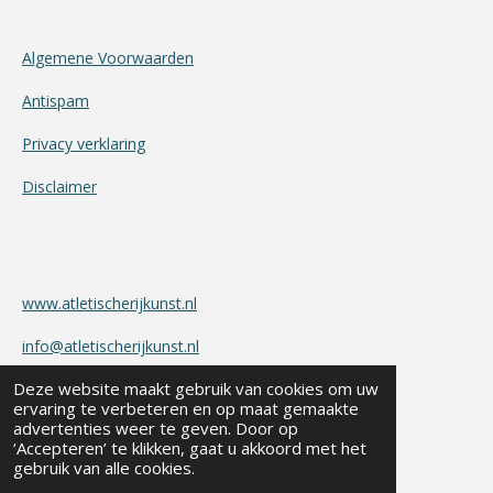
Algemene Voorwaarden
Antispam
Privacy verklaring
Disclaimer
www.atletischerijkunst.nl
info@atletischerijkunst.nl
Deze website maakt gebruik van cookies om uw
BTW.nr.: 1703.82.035.B.01
ervaring te verbeteren en op maat gemaakte
advertenties weer te geven. Door op
KvK-nummer : 50186264
‘Accepteren’ te klikken, gaat u akkoord met het
gebruik van alle cookies.