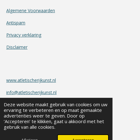
Algemene Voorwaarden
Antispam
Privacy verklaring
Disclaimer
www.atletischerijkunst.nl
info@atletischerijkunst.nl
Deze website maakt gebruik van cookies om uw
BTW.nr.: 1703.82.035.B.01
ervaring te verbeteren en op maat gemaakte
advertenties weer te geven. Door op
KvK-nummer : 50186264
‘Accepteren’ te klikken, gaat u akkoord met het
gebruik van alle cookies.
Postadres: