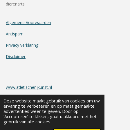
dierenarts.
Algemene Voorwaarden
Antispam
Privacy verklaring
Disclaimer
www.atletischerijkunst.nl
info@atletischerijkunst.nl
Deze website maakt gebruik van cookies om uw
ervaring te verbeteren en op maat gemaakte
BTW.nr.: 1703.82.035.B.01
advertenties weer te geven. Door op
‘Accepteren’ te klikken, gaat u akkoord met het
KvK-nummer : 50186264
gebruik van alle cookies.