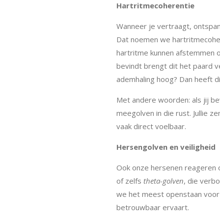
Hartritmecoherentie
Wanneer je vertraagt, ontspan
Dat noemen we hartritmecoheren
hartritme kunnen afstemmen op
bevindt brengt dit het paard v
ademhaling hoog? Dan heeft dit
Met andere woorden: als jij be
meegolven in die rust. Jullie 
vaak direct voelbaar.
Hersengolven en veiligheid
Ook onze hersenen reageren op
of zelfs
theta-golven
, die verb
we het meest openstaan voor su
betrouwbaar ervaart.