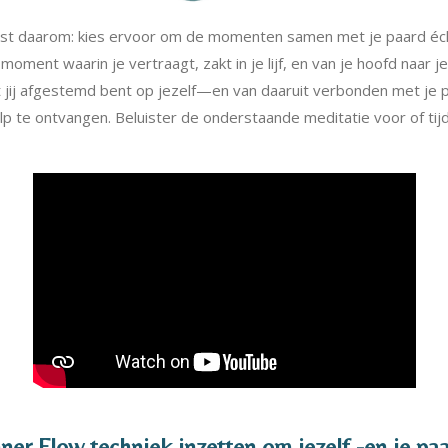
Juist daarom: kies ervoor om de momenten samen met je paard é
ment waarin je vertraagt, zakt in je lijf, en van je hoofd naar j
 jij afgestemd bent op jezelf—en van daaruit verbonden met je p
ulp te ontvangen. Beluister de onderstaande meditatie voor of ti
nner Flow techniek inzetten om jezelf -en je paa