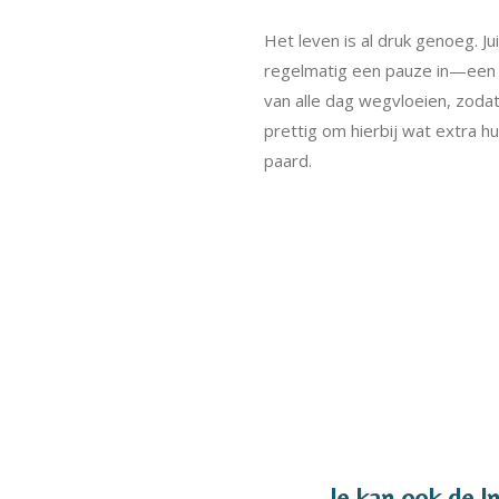
Het leven is al druk genoeg. 
regelmatig een pauze in—een mo
van alle dag wegvloeien, zodat
prettig om hierbij wat extra h
paard.
Je kan ook de I