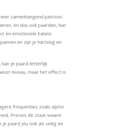
r, meer samenhangend patroon.
dieren, en dus ook paarden, hun
ust en emotionele balans
pannen en zijn je hartslag en
kan je paard letterlijk
wust niveau, maar het effect is
ragere frequenties zoals
alpha
heid. Precies de staat waarin
je paard jóu ook als veilig en