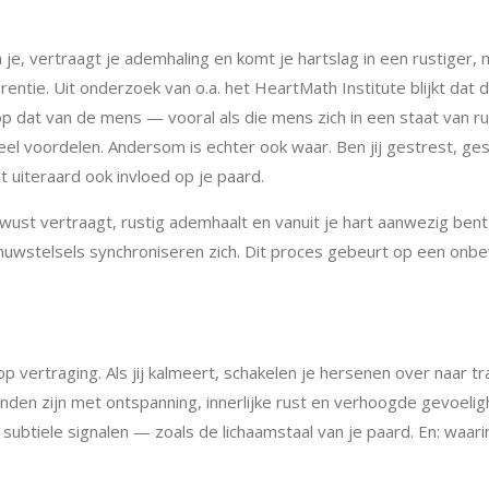
 je, vertraagt je ademhaling en komt je hartslag in een rustige
tie. Uit onderzoek van o.a. het HeartMath Institute blijkt dat 
 dat van de mens — vooral als die mens zich in een staat van r
eel voordelen. Andersom is echter ook waar. Ben jij gestrest, ges
 uiteraard ook invloed op je paard.
wust vertraagt, rustig ademhaalt en vanuit je hart aanwezig bent, 
zenuwstelsels synchroniseren zich. Dit proces gebeurt op een onbe
 vertraging. Als jij kalmeert, schakelen je hersenen over naar t
onden zijn met ontspanning, innerlijke rust en verhoogde gevoelig
btiele signalen — zoals de lichaamstaal van je paard. En: waarin 